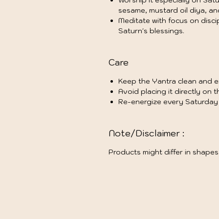
Worship it especially on Sat
sesame, mustard oil diya, an
Meditate with focus on discip
Saturn's blessings.
Care
Keep the Yantra clean and e
Avoid placing it directly on t
Re-energize every Saturday 
Note/Disclaimer :
Products might differ in shapes