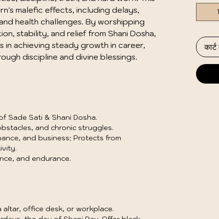
urn's malefic effects, including delays,
 and health challenges. By worshipping
ion, stability, and relief from Shani Dosha,
ps in achieving steady growth in career,
कार्ट म
rough discipline and divine blessings.
 of Sade Sati & Shani Dosha.
obstacles, and chronic struggles.
finance, and business; Protects from
vity.
ence, and endurance.
 altar, office desk, or workplace.