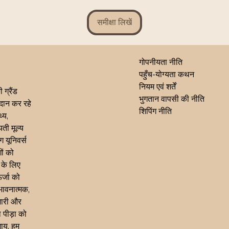
समीक्षा लिखें
गोपनीयता नीति
पहुँच-योग्यता कथन
नियम एवं शर्तें
 ग्रैंड
भुगतान वापसी की नीति
्रदान कर रहे
शिपिंग नीति
्य,
ती मूल्य
ग यूनिवर्स
ों को
 के लिए
र्जा को
भावनात्मक,
मारी और
 पीड़ा को
जाय, हम