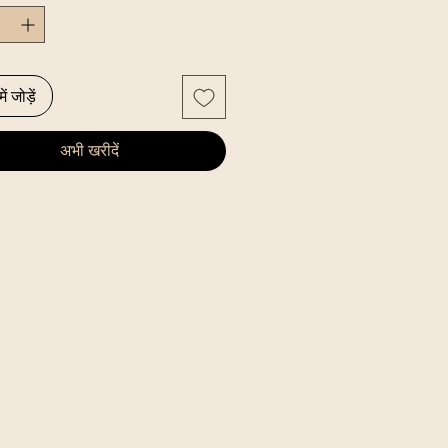
ें जोड़ें
अभी खरीदें