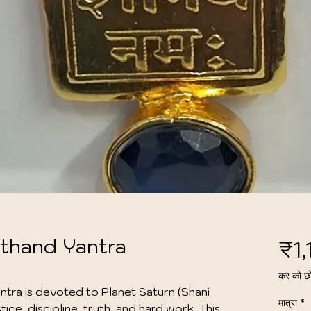
rthand Yantra
₹1
कर को छ
tra is devoted to Planet Saturn (Shani
मात्रा
*
tice, discipline, truth, and hard work. This