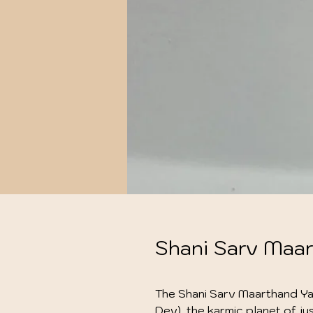
Shani Sarv Maa
The Shani Sarv Maarthand Yan
Dev), the karmic planet of jus