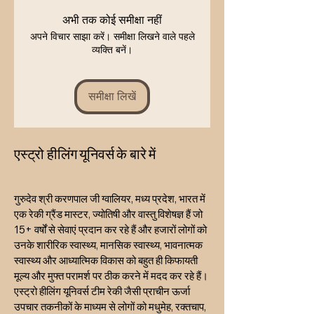
Shani chanting, or fasting.
Anyone with fear, delays, or
toughness .
अभी तक कोई समीक्षा नहीं
karmic struggles in life.
Carrier Oil: Cold-pressed
अपने विचार साझा करें। समीक्षा लिखने वाले पहले
Those looking to improve
Sesame Oil (Shani,s preferred
व्यक्ति बनें।
consistency, work ethic, and
oil in scriptures)
duty.
100% pure, cruelty-free,
astrologically aligned, and skin-
समीक्षा लिखें
safe blend.
एस्ट्रो हीलिंग यूनिवर्स के बारे में
गुरुदेव श्री करणपाल जी ग्वालियर, मध्य प्रदेश, भारत में
एक रेकी ग्रैंड मास्टर, ज्योतिषी और वास्तु विशेषज्ञ हैं जो
15+ वर्षों से सेवाएं प्रदान कर रहे हैं और हजारों लोगों को
उनके शारीरिक स्वास्थ्य, मानसिक स्वास्थ्य, भावनात्मक
स्वास्थ्य और आध्यात्मिक विकास को बहुत ही किफायती
मूल्य और मुफ्त परामर्श पर ठीक करने में मदद कर रहे हैं।
एस्ट्रो हीलिंग यूनिवर्स टीम रेकी जैसी प्राचीन ऊर्जा
उपचार तकनीकों के माध्यम से लोगों को मधुमेह, रक्तचाप,