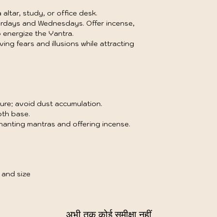
 altar, study, or office desk.
turdays and Wednesdays. Offer incense,
 energize the Yantra.
ng fears and illusions while attracting
ure; avoid dust accumulation.
loth base.
chanting mantras and offering incense.
 and size
अभी तक कोई समीक्षा नहीं