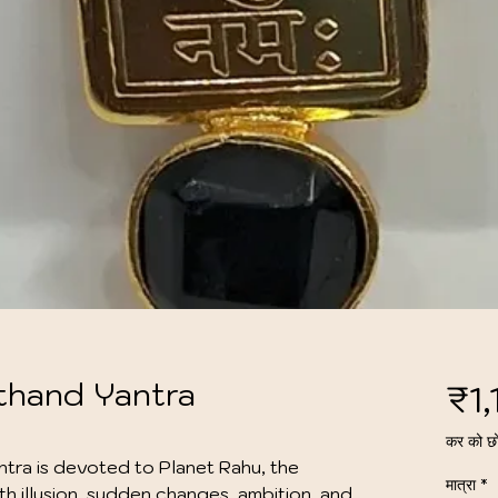
thand Yantra
₹1
कर को छ
ra is devoted to Planet Rahu, the 
मात्रा
*
 illusion, sudden changes, ambition, and 