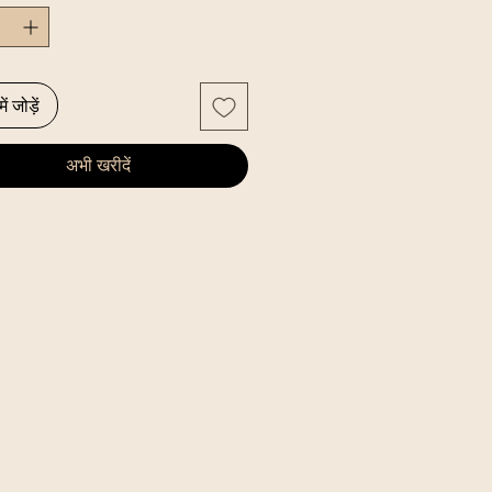
ें जोड़ें
अभी खरीदें