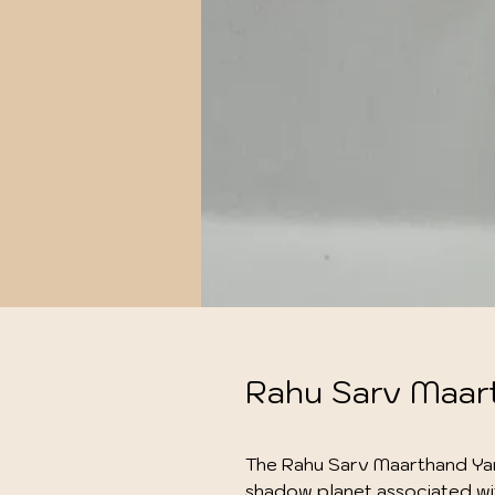
Rahu Sarv Maar
The Rahu Sarv Maarthand Yant
shadow planet associated with