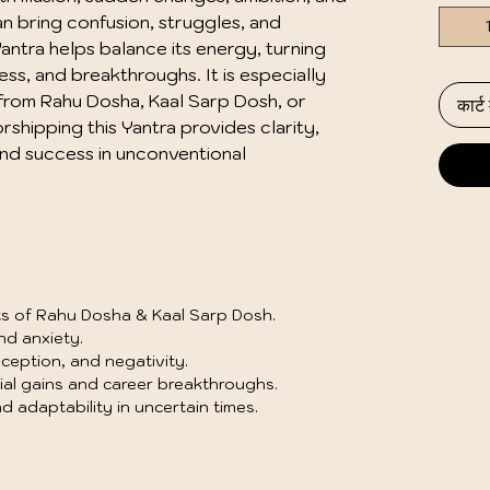
n bring confusion, struggles, and 
ntra helps balance its energy, turning 
ss, and breakthroughs. It is especially 
from Rahu Dosha, Kaal Sarp Dosh, or 
कार्ट म
orshipping this Yantra provides clarity, 
nd success in unconventional 
cts of Rahu Dosha & Kaal Sarp Dosh.
nd anxiety.
eception, and negativity.
ial gains and career breakthroughs.
 adaptability in uncertain times.