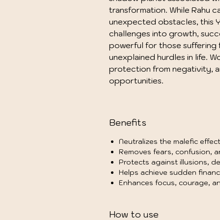
transformation. While Rahu ca
unexpected obstacles, this Ya
challenges into growth, succe
powerful for those suffering 
unexplained hurdles in life. W
protection from negativity, a
opportunities.
Benefits
Neutralizes the malefic effe
Removes fears, confusion, a
Protects against illusions, d
Helps achieve sudden financ
Enhances focus, courage, and
How to use