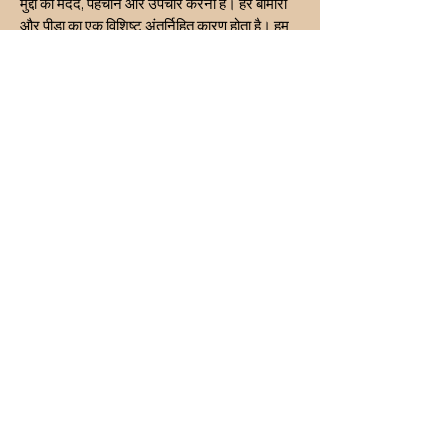
मुद्दों की मदद, पहचान और उपचार करना है। हर बीमारी
और पीड़ा का एक विशिष्ट अंतर्निहित कारण होता है। हम
बीमारियों या पीड़ा को स्वयं (लक्षण और अभिव्यक्तियाँ)
संबोधित नहीं करते हैं; इसके बजाय, हम छिपे हुए मूल
कारण को पहचानने और उसे संबोधित करने पर ध्यान
केंद्रित करते हैं। हम सभी प्रकार की समस्याओं जैसे
रिश्ते, शारीरिक स्वास्थ्य, भावनात्मक आघात, दुर्भाग्य
कारक, धन संबंधी मुद्दे, व्यसन, संपत्ति संबंधी मुद्दे आदि के
लिए चिकित्सा और सेवाएं प्रदान करते हैं।
INR (₹)
गोपनीयता नीति
पहुँच-योग्यता कथन
नियम एवं शर्तें
भुगतान वापसी की नीति
शिपिंग नीति