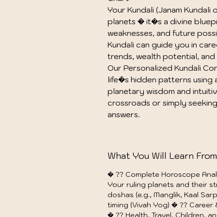
Your Kundali (Janam Kundali or
planets � it�s a divine bluepr
weaknesses, and future possibi
Kundali can guide you in caree
trends, wealth potential, and 
Our Personalized Kundali Con
life�s hidden patterns using
planetary wisdom and intuitiv
crossroads or simply seeking 
answers.
What You Will Learn From
� ?? Complete Horoscope Analy
Your ruling planets and their 
doshas (e.g., Manglik, Kaal Sar
timing (Vivah Yog) � ?? Career
� ?? Health, Travel, Children, 