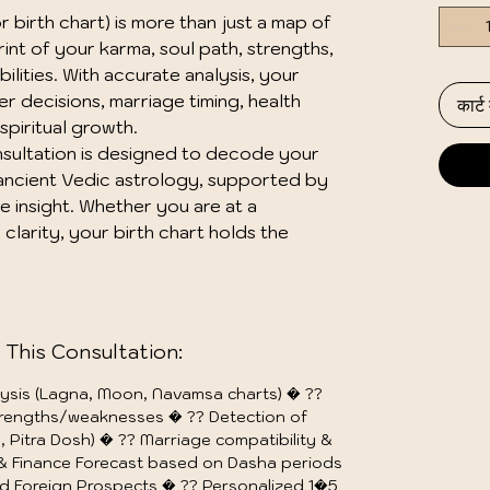
 birth chart) is more than just a map of 
int of your karma, soul path, strengths, 
lities. With accurate analysis, your 
r decisions, marriage timing, health 
कार्ट म
spiritual growth.

sultation is designed to decode your 
 ancient Vedic astrology, supported by 
e insight. Whether you are at a 
clarity, your birth chart holds the 
 This Consultation:
sis (Lagna, Moon, Navamsa charts) � ??
strengths/weaknesses � ?? Detection of
p, Pitra Dosh) � ?? Marriage compatibility &
 & Finance Forecast based on Dasha periods
and Foreign Prospects � ?? Personalized 1�5