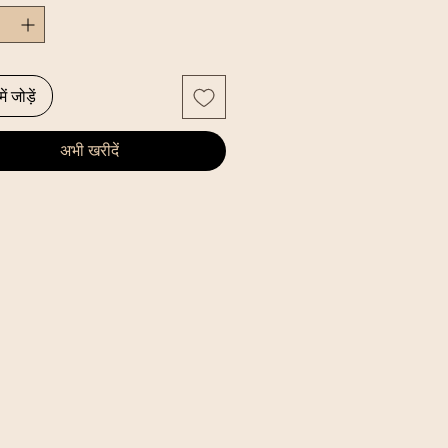
ें जोड़ें
अभी खरीदें