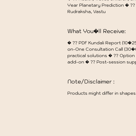
Year Planetary Prediction � ??
Rudraksha, Vastu
What You�ll Receive:
� ?? PDF Kundali Report (10�
on-One Consultation Call (30
practical solutions � ?? Option
add-on � ?? Post-session supp
Note/Disclaimer :
Products might differ in shapes