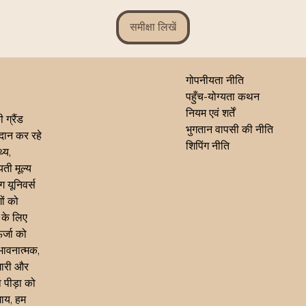
समीक्षा लिखें
गोपनीयता नीति
पहुँच-योग्यता कथन
नियम एवं शर्तें
 ग्रैंड
भुगतान वापसी की नीति
्रदान कर रहे
शिपिंग नीति
्य,
ती मूल्य
ग यूनिवर्स
ों को
 के लिए
र्जा को
भावनात्मक,
मारी और
 पीड़ा को
जाय, हम