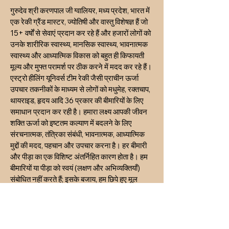
गुरुदेव श्री करणपाल जी ग्वालियर, मध्य प्रदेश, भारत में
एक रेकी ग्रैंड मास्टर, ज्योतिषी और वास्तु विशेषज्ञ हैं जो
15+ वर्षों से सेवाएं प्रदान कर रहे हैं और हजारों लोगों को
उनके शारीरिक स्वास्थ्य, मानसिक स्वास्थ्य, भावनात्मक
स्वास्थ्य और आध्यात्मिक विकास को बहुत ही किफायती
मूल्य और मुफ्त परामर्श पर ठीक करने में मदद कर रहे हैं।
एस्ट्रो हीलिंग यूनिवर्स टीम रेकी जैसी प्राचीन ऊर्जा
उपचार तकनीकों के माध्यम से लोगों को मधुमेह, रक्तचाप,
थायराइड, हृदय आदि 36 प्रकार की बीमारियों के लिए
समाधान प्रदान कर रही है। हमारा लक्ष्य आपकी जीवन
शक्ति ऊर्जा को इष्टतम कल्याण में बदलने के लिए
संरचनात्मक, तंत्रिका संबंधी, भावनात्मक, आध्यात्मिक
मुद्दों की मदद, पहचान और उपचार करना है। हर बीमारी
और पीड़ा का एक विशिष्ट अंतर्निहित कारण होता है। हम
बीमारियों या पीड़ा को स्वयं (लक्षण और अभिव्यक्तियाँ)
संबोधित नहीं करते हैं; इसके बजाय, हम छिपे हुए मूल
कारण को पहचानने और उसे संबोधित करने पर ध्यान
केंद्रित करते हैं। हम सभी प्रकार की समस्याओं जैसे
रिश्ते, शारीरिक स्वास्थ्य, भावनात्मक आघात, दुर्भाग्य
कारक, धन संबंधी मुद्दे, व्यसन, संपत्ति संबंधी मुद्दे आदि के