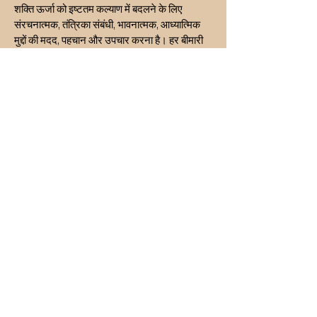
शक्ति ऊर्जा को इष्टतम कल्याण में बदलने के लिए
संरचनात्मक, तंत्रिका संबंधी, भावनात्मक, आध्यात्मिक
मुद्दों की मदद, पहचान और उपचार करना है। हर बीमारी
और पीड़ा का एक विशिष्ट अंतर्निहित कारण होता है। हम
बीमारियों या पीड़ा को स्वयं (लक्षण और अभिव्यक्तियाँ)
संबोधित नहीं करते हैं; इसके बजाय, हम छिपे हुए मूल
कारण को पहचानने और उसे संबोधित करने पर ध्यान
केंद्रित करते हैं। हम सभी प्रकार की समस्याओं जैसे
रिश्ते, शारीरिक स्वास्थ्य, भावनात्मक आघात, दुर्भाग्य
कारक, धन संबंधी मुद्दे, व्यसन, संपत्ति संबंधी मुद्दे आदि के
लिए चिकित्सा और सेवाएं प्रदान करते हैं।
INR (₹)
गोपनीयता नीति
पहुँच-योग्यता कथन
नियम एवं शर्तें